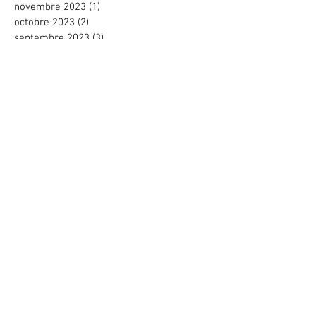
novembre 2023
(1)
1 post
octobre 2023
(2)
2 posts
septembre 2023
(3)
3 posts
juin 2023
(1)
1 post
avril 2023
(2)
2 posts
mars 2023
(2)
2 posts
février 2023
(2)
2 posts
novembre 2022
(1)
1 post
octobre 2022
(2)
2 posts
août 2022
(1)
1 post
juin 2022
(4)
4 posts
mai 2022
(2)
2 posts
avril 2022
(1)
1 post
mars 2022
(2)
2 posts
février 2022
(1)
1 post
décembre 2021
(3)
3 posts
novembre 2021
(2)
2 posts
octobre 2021
(1)
1 post
septembre 2021
(1)
1 post
juin 2021
(1)
1 post