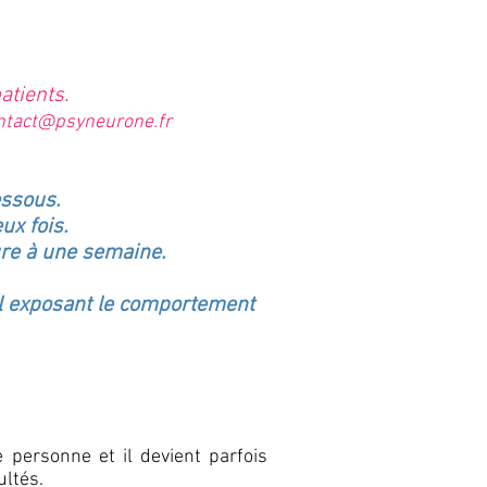
tients.
ntact@psyneurone.fr
essous.
ux fois.
ure à une semaine.
el exposant le comportement
 personne et il devient parfois
ultés.