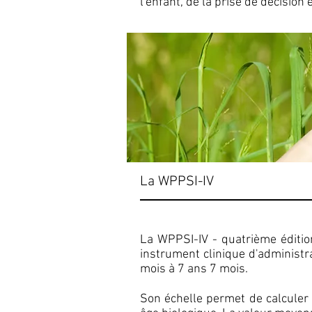
l'enfant, de la prise de décision e
La WPPSI-IV
La WPPSI-IV - quatrième édition
instrument clinique d'administra
mois à 7 ans 7 mois.
Son échelle permet de calculer un