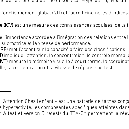
e de l'échelle est de 100 et son écart-type de 15, avec un 
fonctionnement global (QIT) et fournit cinq notes d'indices 
e (ICV)
est une mesure des connaissances acquises, de la 
 l'importance accordée à l'intégration des relations entre les
 visuomotrice et la vitesse de performance.
IRF)
met l'accent sur la capacité à faire des classifications.
T)
implique l'attention, la concentration, le contrôle mental
IVT)
mesure la mémoire visuelle à court terme, la coordinatio
lle, la concentration et la vitesse de réponse au test.
 l'Attention Chez l'enfant - est une batterie de tâches con
s hyperactivité, les composantes spécifiques atteintes dans 
n A test et version B retest) du TEA-Ch permettent la réé