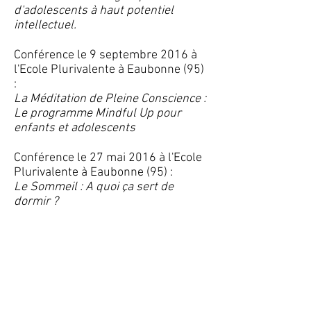
d'adolescents à haut potentiel
intellectuel.
Conférence le 9 septembre 2016 à
l'Ecole Plurivalente à Eaubonne (95)
:
La Méditation de Pleine Conscience :
Le programme Mindful Up pour
enfants et adolescents
Conférence le 27 mai 2016 à l'Ecole
Plurivalente à Eaubonne (95) :
Le Sommeil : A quoi ça sert de
dormir ?
Conférence le 29 mars 2016 à La
Parentèle, Maison de l'Enfance à
Chambly (60) :
Enfants turbulents, agités,
inattentifs, hyperactifs, … Comment
faire la différence ?