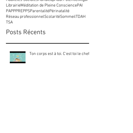
Rechercher par Tags
Addiction
Adolescent
Apprentissages
Confinement
Divers
Dys
Ecrans
Enfant
Habiletés Sociales
Handicap
Haut Potentiel
Ikigai
Librairie
Méditation de Pleine Conscience
PAI
PAP
PPRE
PPS
Parentalité
Périnatalité
Réseau professionnel
Scolarité
Sommeil
TDAH
TSA
Posts Récents
Ton corps est à toi. C'est toi le chef !
Pas de safran pour le TDAH !