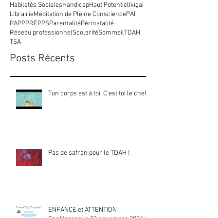
Addiction
Adolescent
Apprentissages
Confinement
Divers
Dys
Ecrans
Enfant
Habiletés Sociales
Handicap
Haut Potentiel
Ikigai
Librairie
Méditation de Pleine Conscience
PAI
PAP
PPRE
PPS
Parentalité
Périnatalité
Réseau professionnel
Scolarité
Sommeil
TDAH
TSA
Posts Récents
Ton corps est à toi. C'est toi le chef !
Pas de safran pour le TDAH !