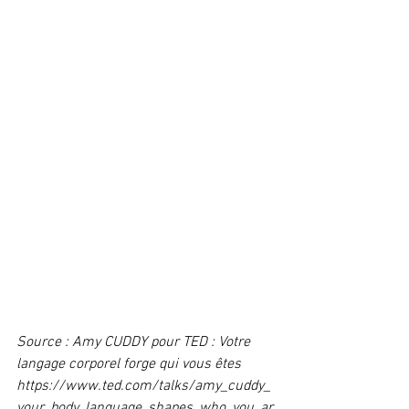
Source : Amy CUDDY pour TED : Votre 
langage corporel forge qui vous êtes 
https://www.ted.com/talks/amy_cuddy_
your_body_language_shapes_who_you_ar