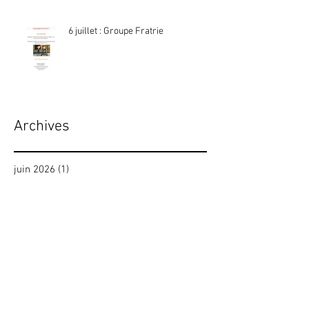
6 juillet : Groupe Fratrie
Archives
juin 2026
(1)
1 post
avril 2025
(1)
1 post
novembre 2024
(1)
1 post
septembre 2024
(5)
5 posts
juin 2024
(2)
2 posts
avril 2024
(1)
1 post
mars 2024
(1)
1 post
février 2024
(2)
2 posts
janvier 2024
(1)
1 post
décembre 2023
(2)
2 posts