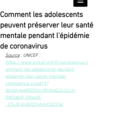
Comment les adolescents
peuvent préserver leur santé
mentale pendant l’épidémie
de coronavirus
Source
 : UNICEF : 
https://www.unicef.org/fr/coronavirus/c
omment-les-adolescents-peuvent-
preserver-leur-sante-mentale-
coronavirus-covid19?
fbclid=IwAR05Om3RrlkqQJLrl2cm-
5WSdkfX_OHwtlX-
_ZTxJEj3nBOO2yhmX3tZZHc