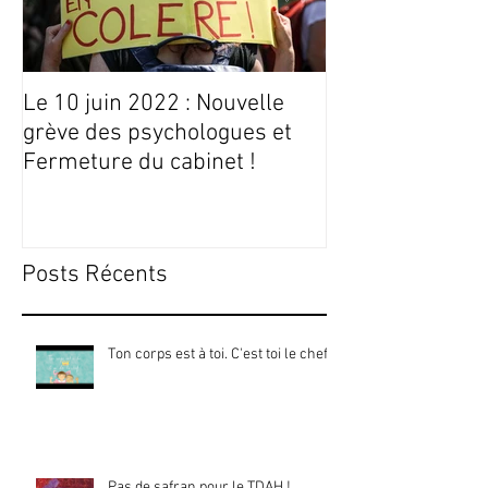
Le 10 juin 2022 : Nouvelle
Conseils Livres
grève des psychologues et
Fermeture du cabinet !
Posts Récents
Ton corps est à toi. C'est toi le chef !
Pas de safran pour le TDAH !