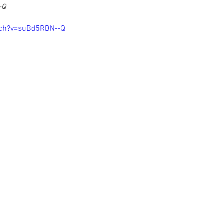
-Q
tch?v=suBd5RBN--Q