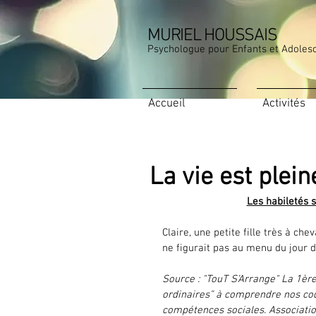
MURIEL HOUSSAIS
Psychologue pour Enfants et Adoles
Accueil
Activités
La vie est plein
Les habiletés 
Claire, une petite fille très à che
ne figurait pas au menu du jour d
Source : "TouT S’Arrange" La 1ère
ordinaires” à comprendre nos cod
compétences sociales. Associati