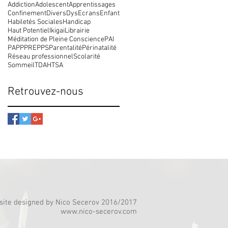
Addiction
Adolescent
Apprentissages
Confinement
Divers
Dys
Ecrans
Enfant
Habiletés Sociales
Handicap
Haut Potentiel
Ikigai
Librairie
Méditation de Pleine Conscience
PAI
PAP
PPRE
PPS
Parentalité
Périnatalité
Réseau professionnel
Scolarité
Sommeil
TDAH
TSA
Retrouvez-nous
ite designed by Nico Secerov 2016/2017
www.nico-secerov.com