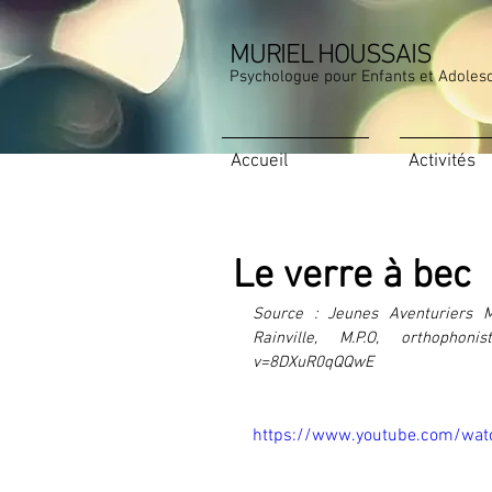
MURIEL HOUSSAIS
Psychologue pour Enfants et Adoles
Accueil
Activités
Le verre à bec
Source : Jeunes Aventuriers M
Rainville, M.P.O, orthophoni
v=8DXuR0qQQwE
https://www.youtube.com/w