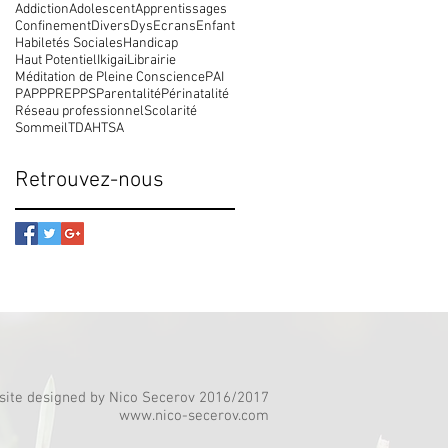
Addiction
Adolescent
Apprentissages
Confinement
Divers
Dys
Ecrans
Enfant
Habiletés Sociales
Handicap
Haut Potentiel
Ikigai
Librairie
Méditation de Pleine Conscience
PAI
PAP
PPRE
PPS
Parentalité
Périnatalité
Réseau professionnel
Scolarité
Sommeil
TDAH
TSA
Retrouvez-nous
ite designed by Nico Secerov 2016/2017
www.nico-secerov.com