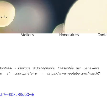
cents
Ateliers
Honoraires
Conta
ontréal - Clinique d'Orthophonie, Présentée par Geneviève 
ste et copropriétaire : https://www.youtube.com/watch?
atch?v=8DXuR0qQQwE