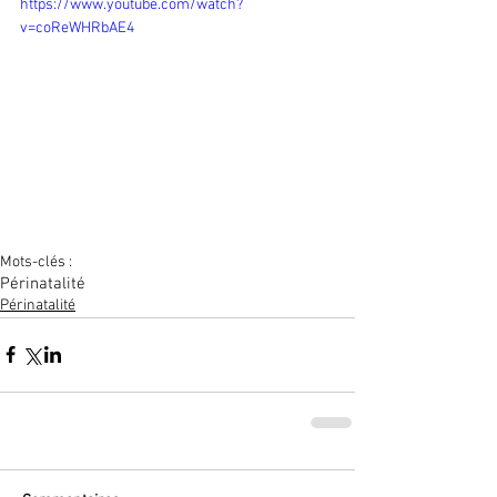
https://www.youtube.com/watch?
v=coReWHRbAE4
Mots-clés :
Périnatalité
Périnatalité