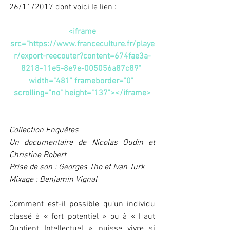
26/11/2017 dont voici le lien :
 <iframe 
src="https://www.franceculture.fr/playe
r/export-reecouter?content=674fae3a-
8218-11e5-8e9e-005056a87c89" 
width="481" frameborder="0" 
scrolling="no" height="137"></iframe>
Collection Enquêtes
Un documentaire de Nicolas Oudin et 
Christine Robert
Prise de son : Georges Tho et Ivan Turk
Mixage : Benjamin Vignal
Comment est-il possible qu’un individu 
classé à « fort potentiel » ou à « Haut 
Quotient Intellectuel », puisse vivre si 