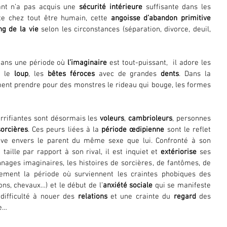
ant n’a pas acquis une 
sécurité intérieure
 suffisante dans les 
te chez tout être humain, cette 
angoisse d’abandon primitive
ng de la vie
 selon les circonstances (séparation, divorce, deuil, 
 dans une période où 
l’imaginaire
 est tout-puissant,  il adore les 
 le 
loup
, les 
bêtes féroces
 avec de grandes 
dents
. Dans la 
ment prendre pour des monstres le rideau qui bouge, les formes 
 
errifiantes sont désormais les 
voleurs
, 
cambrioleurs
, personnes 
sorcières
. Ces peurs liées à la 
période œdipienne
 sont le reflet 
uve envers le parent du même sexe que lui. Confronté à son 
e taille par rapport à son rival, il est inquiet et 
extériorise
 ses 
nages imaginaires, les histoires de sorcières, de fantômes, de 
monstres. A cet âge, c’est également la période où surviennent les craintes phobiques des 
ons, chevaux…) et le début de l’
anxiété sociale
 qui se manifeste 
 difficulté à nouer des 
relations
 et une crainte du 
regard
 des 
le…