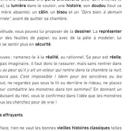
), la 
lumière
 dans le couloir, une 
histoire
, son 
doudou
 (tout ce 
a mère absente), un 
câlin
, un 
bisou
 et un 
"Dors bien, à demain 
urnée"
, avant de quitter sa chambre. 
iétude, vous pouvez lui proposer de la 
dessiner
. La 
représenter
r des feuilles de papier, ou avec de la pâte à modeler, lui 
e se sentir plus en 
sécurité
. 
euves : ramenez-le à la 
réalité
, au rationnel. Sa peur est 
réelle
, 
t pas imaginaire, il faut donc le rassurer, mais sans rentrer dans 
 as peur qu’il y ait un voleur qui rentre dans ta chambre la nuit, 
aura pas. C’est impossible ! Idem pour les sorcières ou les 
out, ne regardez pas sous le lit ou derrière le rideau, ne placez 
our combattre les monstres dans ton sommeil".
 En donnant un 
oduisant du réel, vous le confirmez dans l’idée que les monstres 
us les cherchez pour de vrai !
s effrayants
 face, rien ne vaut les bonnes 
vieilles histoires classiques
 telles 