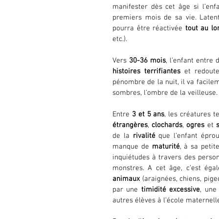
manifester dès cet âge si l’enf
premiers mois de sa vie. Laten
pourra être réactivée 
tout au lo
etc.). 
Vers 
30-36 mois
, l’enfant entre
histoires terrifiantes
 et redoute
pénombre de la nuit, il va facile
sombres, l’ombre de la veilleuse.
Entre 
3 et 5 ans
, les créatures t
étrangères
, 
clochards
, 
ogres
 et 
de la 
rivalité
 que l’enfant épro
manque de 
maturité
, à sa petit
inquiétudes à travers des person
animaux
 (araignées, chiens, pige
par une 
timidité excessive
, une
autres élèves à l’école maternel