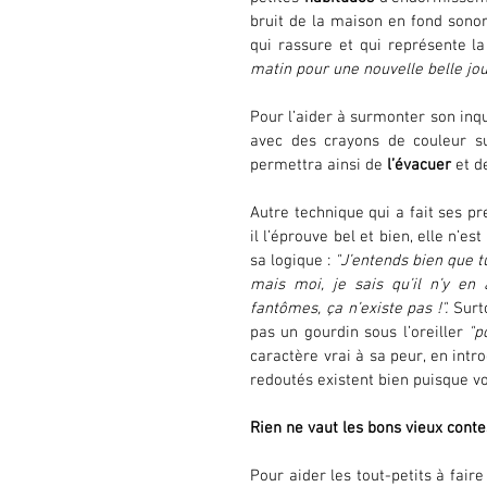
bruit de la maison en fond sonore
qui rassure et qui représente l
matin pour une nouvelle belle jo
Pour l’aider à surmonter son inqu
avec des crayons de couleur su
permettra ainsi de 
l’évacuer
 et d
Autre technique qui a fait ses pr
il l’éprouve bel et bien, elle n’es
sa logique : 
"J’entends bien que tu
mais moi, je sais qu’il n’y en 
fantômes, ça n’existe pas !".
 Surt
pas un gourdin sous l’oreiller 
"p
caractère vrai à sa peur, en intr
redoutés existent bien puisque vo
Rien ne vaut les bons vieux conte
Pour aider les tout-petits à faire