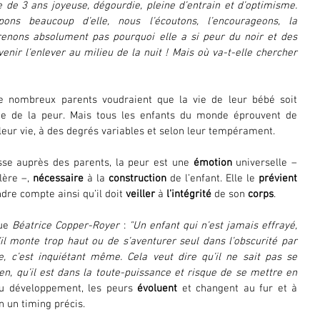
e de 3 ans joyeuse, dégourdie, pleine d’entrain et d’optimisme. 
s beaucoup d’elle, nous l’écoutons, l’encourageons, la 
enons absolument pas pourquoi elle a si peur du noir et des 
enir l’enlever au milieu de la nuit ! Mais où va-t-elle chercher 
de nombreux parents voudraient que la vie de leur bébé soit 
remplie de douceur et préservée de la peur. Mais tous les enfants du monde éprouvent de 
 leur vie, à des degrés variables et selon leur tempérament. 
se auprès des parents, la peur est une 
émotion
 universelle – 
lère –, 
nécessaire
 à la 
construction
 de l’enfant. Elle le 
prévient
ndre compte ainsi qu’il doit 
veiller
 à 
l’intégrité
 de son 
corps
. 
ue 
Béatrice Copper-Royer
 : 
"Un enfant qui n’est jamais effrayé, 
l monte trop haut ou de s’aventurer seul dans l’obscurité par 
, c’est inquiétant même. Cela veut dire qu’il ne sait pas se 
ien, qu’il est dans la toute-puissance et risque de se mettre en 
u développement, les peurs 
évoluent
 et changent au fur et à 
n un timing précis.