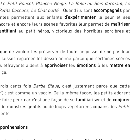
Le Petit Poucet, Blanche Neige, La Belle au Bois dormant, Le 
Petits Cochons, Le Chat botté
… Quand ils sont 
accompagnés
 par 
contes permettent aux enfants 
d’expérimenter
 la peur et ses 
ncore et encore leurs scènes favorites leur permet de 
maîtriser
entifiant
 au petit héros, victorieux des horribles sorcières et 
que de vouloir les préserver de toute angoisse, de ne pas leur 
s laisser regarder tel dessin animé parce que certaines scènes 
es effrayants aident à 
apprivoiser
 les 
émotions
, à les 
mettre en 
 ça. 
rois cents fois 
Barbe Bleue
, c’est justement parce que cette 
ur", c’est comme un vaccin. De la même façon, les petits adorent 
 faire peur car c’est une façon de se 
familiariser
 et de 
conjurer
s de monstres gentils ou de loups végétariens copains des 
Petits 
rents.
appréhensions