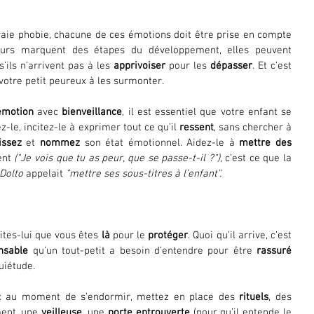
vraie phobie, chacune de ces émotions doit être prise en compte 
urs marquent des étapes du développement, elles peuvent 
s’ils n’arrivent pas à les 
apprivoiser
 pour les 
dépasser
. Et c’est 
votre petit peureux à les surmonter. 
émotion
 avec 
bienveillance
, il est essentiel que votre enfant se 
ez-le, incitez-le à exprimer tout ce qu’il 
ressent
, sans chercher à 
issez
 et 
nommez
 son état émotionnel. Aidez-le à 
mettre des 
ent 
("Je vois que tu as peur, que se passe-t-il ?"),
 c’est ce que la 
Dolto
 appelait 
"mettre ses sous-titres à l’enfant".
tes-lui que vous êtes 
là
 pour le 
protéger
. Quoi qu’il arrive, c’est 
nsable
 qu’un tout-petit a besoin d’entendre pour être 
rassuré
uiétude. 
eux au moment de s’endormir, mettez en place des 
rituels
, des 
ent, une 
veilleuse
, une 
porte entrouverte
 (pour qu’il entende le 