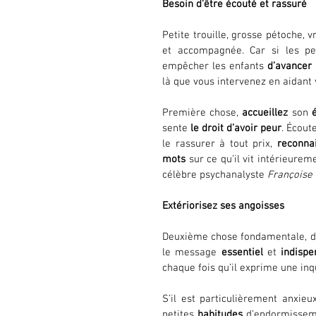
Besoin d'être écouté et rassuré
Petite trouille, grosse pétoche, 
et accompagnée. Car si les pe
empêcher les enfants 
d’avancer
 
là que vous intervenez en aidant 
Première chose, 
accueillez
 son 
sente 
le droit d’avoir peur
. Écout
le rassurer à tout prix, 
reconna
mots
 sur ce qu’il vit intérieurem
célèbre psychanalyste 
Françoise 
Extériorisez ses angoisses
Deuxième chose fondamentale, di
le message 
essentiel
 et 
indispe
chaque fois qu’il exprime une inq
S’il est particulièrement anxi
petites 
habitudes
 d’endormissem