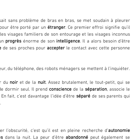
ssait sans problème de bras en bras, se met soudain à pleurer 
pour être porté par un 
étranger
. Ce premier effroi signifie qu’il 
 les visages familiers de son entourage et les visages inconnus 
un 
progrès
 énorme de son 
intelligence
. Il a alors besoin d’être 
e
 de ses proches pour 
accepter
 le contact avec cette personne 
 de l’aspirateur, du téléphone, des robots ménagers se mettent à l’inquiéter. 
r du 
noir
 et de la 
nuit
. Assez brutalement, le tout-petit, qui se 
e dormir seul. Il prend 
conscience
 de la 
séparation
, associe le 
. En fait, c’est davantage l’idée d’être 
séparé
 de ses parents qui 
.
er l’obscurité, c’est qu’il est en pleine recherche d’
autonomie 
es
 dans la nuit. La peur d’être 
abandonné
 peut également se 