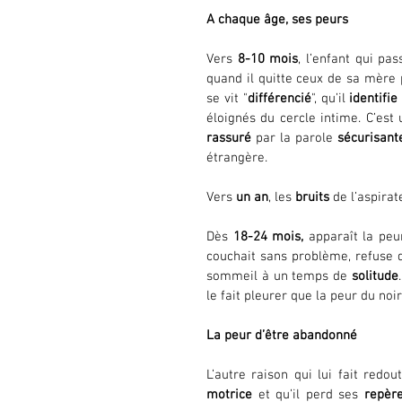
A chaque âge, ses peurs
Vers 
8-10 mois
, l’enfant qui pa
quand il quitte ceux de sa mère 
se vit "
différencié
", qu’il 
identifie
éloignés du cercle intime. C’est 
rassuré
 par la parole 
sécurisant
étrangère. 
Vers 
un an
, les 
bruits
Dès 
18-24 mois,
 apparaît la peu
couchait sans problème, refuse d
sommeil à un temps de 
solitude
le fait pleurer que la peur du noir
La peur d’être abandonné
L’autre raison qui lui fait redout
motrice
 et qu’il perd ses 
repèr