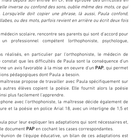
 mais depuis son entrée en CP, elle éprouve des difficultés en 
, elle inverse ou confond des sons, oublie même des mots, ce qui 
Lorsqu'elle doit copier une phrase, là aussi, Paula confond, 
llabes, ou des mots, parfois revient en arrière ou écrit deux fois 
édecin scolaire, rencontre ses parents qui sont d'accord pour 
un professionnel compétent (orthophoniste, psychologue, 
s réalisés, en particulier par l'orthophoniste, le médecin de 
le constat que les difficultés de Paula sont la conséquence d'un 
nne un avis favorable à la mise en oeuvre d'un 
PAP
, qui permet 
ions pédagogiques dont Paula a besoin.
a maîtresse propose de travailler avec Paula spécifiquement sur 
autres élèves copient la poésie. Elle fournit alors la poésie 
nsi plus facilement l'apprendre.
éphone avec l'orthophoniste, la maîtresse décide également de 
ure et la poésie en police Arial 18, avec un interligne de 1,5 et 
ula pour leur expliquer les adaptations qui sont nécessaires et, 
s le document 
PAP
 en cochant les cases correspondantes.
 réunion de l'équipe éducative, un bilan de ces adaptations est 