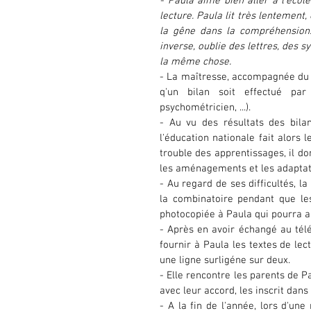
- Paula aime bien aller à l'école
lecture. Paula lit très lentement
la gêne dans la compréhension. 
inverse, oublie des lettres, des sy
la même chose.
- La maîtresse, accompagnée du m
q'un bilan soit effectué par 
psychométricien, ...).
- Au vu des résultats des bilan
l'éducation nationale fait alors 
trouble des apprentissages, il do
les aménagements et les adaptat
- Au regard de ses difficultés, l
la combinatoire pendant que les 
photocopiée à Paula qui pourra ai
- Après en avoir échangé au tél
fournir à Paula les textes de lect
une ligne surligéne sur deux.
- Elle rencontre les parents de Pa
avec leur accord, les inscrit dan
- A la fin de l'année, lors d'une